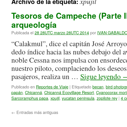
xpujil
Archivo de la etiqueta:
Tesoros de Campeche (Parte II
arqueología
Publicada el
28 28UTC marzo 28UTC 2014
por
IVAN GABALD
“Calakmul”, dice el capitán José Arroyo
dedo índice hacia las nubes debajo del a
noble Cessna nos impulsa con ensorde
nuestro piloto, complaciendo los deseos
pasajeros, realiza un …
Sigue leyendo
Publicado en
Reportes de Viaje
|
Etiquetado
becan
,
bird photog
papán
,
Chicanná
,
Chicanná Ecovillage Resort
,
Cyanocorax mori
Sarcoramphus papa
,
xpujil
,
yucatan peninsula
,
zopilote rey
|
4 c
←
Entradas más antiguas