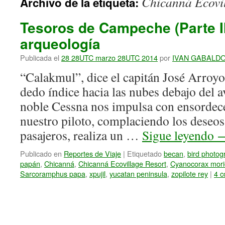
Chicanná Ecovil
Archivo de la etiqueta:
Tesoros de Campeche (Parte II
arqueología
Publicada el
28 28UTC marzo 28UTC 2014
por
IVAN GABALD
“Calakmul”, dice el capitán José Arroyo
dedo índice hacia las nubes debajo del a
noble Cessna nos impulsa con ensorde
nuestro piloto, complaciendo los deseos
pasajeros, realiza un …
Sigue leyendo
Publicado en
Reportes de Viaje
|
Etiquetado
becan
,
bird photog
papán
,
Chicanná
,
Chicanná Ecovillage Resort
,
Cyanocorax mori
Sarcoramphus papa
,
xpujil
,
yucatan peninsula
,
zopilote rey
|
4 c