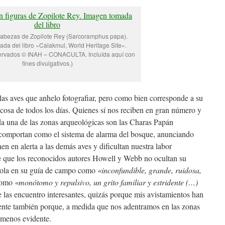
cabezas de Zopilote Rey (Sarcoramphus papa).
da del libro «Calakmul, World Heritage Site».
ervados © INAH – CONACULTA. Incluída aquí con
fines divulgativos.)
las aves que anhelo fotografiar, pero como bien corresponde a su
es cosa de todos los días. Quienes sí nos reciben en gran número y
da una de las zonas arqueológicas son las Charas Papán
e comportan como el sistema de alarma del bosque, anunciando
n en alerta a las demás aves y dificultan nuestra labor
ble que los reconocidos autores Howell y Webb no ocultan su
ndola en su guía de campo como
«inconfundible, grande, ruidosa,
 como
«monótomo y repulsivo, un grito familiar y estridente (…)
 las encuentro interesantes, quizás porque mis avistamientos han
nte también porque, a medida que nos adentramos en las zonas
 menos evidente.