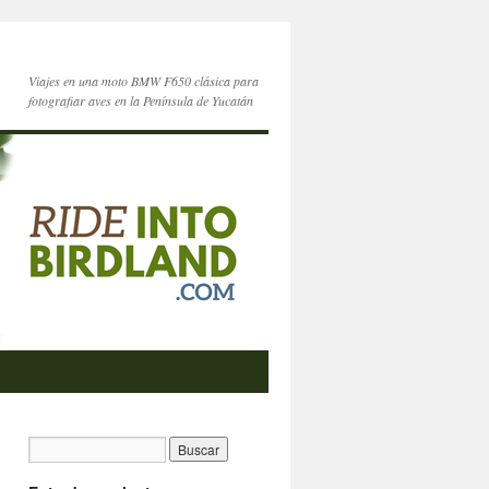
Viajes en una moto BMW F650 clásica para
fotografiar aves en la Península de Yucatán