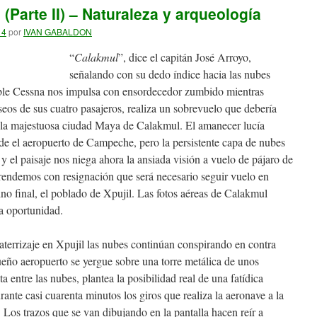
Parte II) – Naturaleza y arqueología
14
por
IVAN GABALDON
“
Calakmul
”, dice el capitán José Arroyo,
señalando con su dedo índice hacia las nubes
oble Cessna nos impulsa con ensordecedor zumbido mientras
seos de sus cuatro pasajeros, realiza un sobrevuelo que debería
re la majestuosa ciudad Maya de Calakmul. El amanecer lucía
 el aeropuerto de Campeche, pero la persistente capa de nubes
 y el paisaje nos niega ahora la ansiada visión a vuelo de pájaro de
rendemos con resignación que será necesario seguir vuelo en
ino final, el poblado de Xpujil. Las fotos aéreas de Calakmul
a oportunidad.
 aterrizaje en Xpujil las nubes continúan conspirando en contra
ueño aeropuerto se yergue sobre una torre metálica de unos
a entre las nubes, plantea la posibilidad real de una fatídica
rante casi cuarenta minutos los giros que realiza la aeronave a la
 Los trazos que se van dibujando en la pantalla hacen reír a