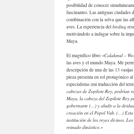
posibilidad de conocer simultáneame
fascinantes. Las antiguas ciudades
combinación con la selva que las al
aves. La experiencia del
birding
resu
motivándolo a indagar sobre la impo
Maya.
El magnífico libro
«Calakmul – Wor
las aves y el mundo Maya. Me permit
descripción de una de las 13 vasija
pieza presenta en rol protagónico al
especialistas (mi traducción del text
cabezas de Zopilote Rey, podrían re
Maya, la cabeza del Zopilote Rey p
gobernante (…) y aludir a la deidad
creación en el Popol Vuh. (…) Esta 
institución de los reyes divinos. L
reinado dinástico.»