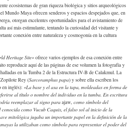
nte ecosistemas de gran riqueza biológica y sitios arqueológicos
 del Mundo Maya ofrecen senderos y espacios despejados que, en
berga, otorgan excelentes oportunidades para el avistamiento de
lta así más estimulante, tentando la curiosidad del visitante y
rtante conexión entre naturaleza y cosmogonía en la cultura
ld Heritage Site»
ofrece varios ejemplos de esa conexión entre
o reproducir aquí de las páginas de ese volumen la fotografía y
s halladas en la Tumba 2 de la Estructura IV-B de Calakmul. La
 Zopilote Rey (
Sarcoramphus papa
) y sobre ella escriben los
o en inglés):
«La base y el asa en la tapa, moldeadas en forma de
ferirse al título o nombre del individuo en la tumba. En escritura
odría reemplazar al signo para
ajaw
, como símbolo del
 conocida como Vucub Caquix, el falso sol al inicio de la
ave mitológica jugaba un importante papel en la definición de la
os mayas la utilizaban como símbolo para representar el poder del