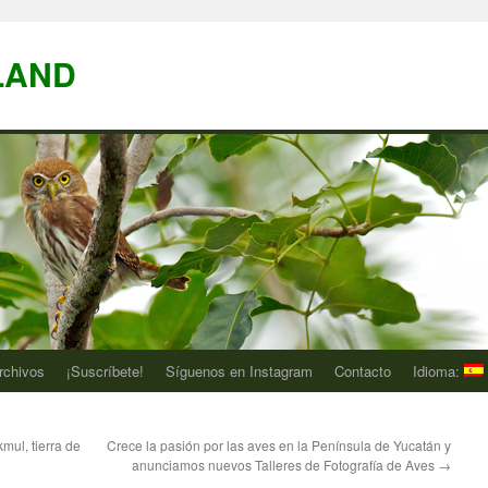
LAND
rchivos
¡Suscríbete!
Síguenos en Instagram
Contacto
Idioma:
mul, tierra de
Crece la pasión por las aves en la Península de Yucatán y
anunciamos nuevos Talleres de Fotografía de Aves
→