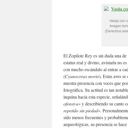
Vasija con 
Imagen toma
(Derechos res
El Zopilote Rey es sin duda una de 
estatus real y divino, avistarla no 
con mucho escándalo al entrar a ca
(
Cyanocorax morio
). Estas aves s
nuestra presencia con voces que pone
fotográfica. Su actitud es tan nota
inquina hacia esta especie, señalá
ofensiva»
y describiendo su canto
repetido sin piedad».
Personalmente
sido menos frecuentes y probableme
arqueológicas, su presencia se hace