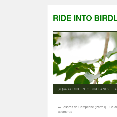
Saltar
al
RIDE INTO BIRD
contenido
¿Qué es RIDE INTO BIRDLAND?
A
←
Tesoros de Campeche (Parte I) – Calak
asombros