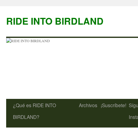
Saltar
al
RIDE INTO BIRDLAND
contenido
¿Qué es RIDE INTO
Archivos
¡Suscríbete!
Síg
BIRDLAND?
Ins