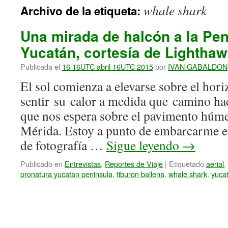
whale shark
Archivo de la etiqueta:
Una mirada de halcón a la Pen
Yucatán, cortesía de Lighthaw
Publicada el
16 16UTC abril 16UTC 2015
por
IVAN GABALDON
El sol comienza a elevarse sobre el hori
sentir su calor a medida que camino hac
que nos espera sobre el pavimento húme
Mérida. Estoy a punto de embarcarme e
de fotografía …
Sigue leyendo
→
Publicado en
Entrevistas
,
Reportes de Viaje
|
Etiquetado
aerial
,
pronatura yucatan peninsula
,
tiburon ballena
,
whale shark
,
yuca