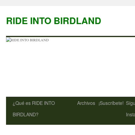
Saltar
al
RIDE INTO BIRDLAND
contenido
¿Qué es RIDE INTO
Archivos
¡Suscríbete!
Síg
BIRDLAND?
Ins