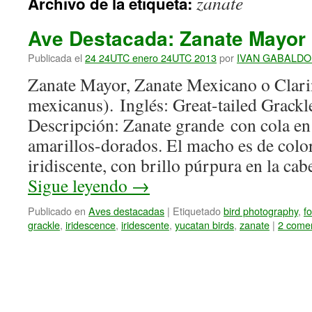
zanate
Archivo de la etiqueta:
Ave Destacada: Zanate Mayor
Publicada el
24 24UTC enero 24UTC 2013
por
IVAN GABALDO
Zanate Mayor, Zanate Mexicano o Clari
mexicanus). Inglés: Great-tailed Grack
Descripción: Zanate grande con cola en 
amarillos-dorados. El macho es de colo
iridiscente, con brillo púrpura en la cab
Sigue leyendo
→
Publicado en
Aves destacadas
|
Etiquetado
bird photography
,
f
grackle
,
iridescence
,
iridescente
,
yucatan birds
,
zanate
|
2 comen