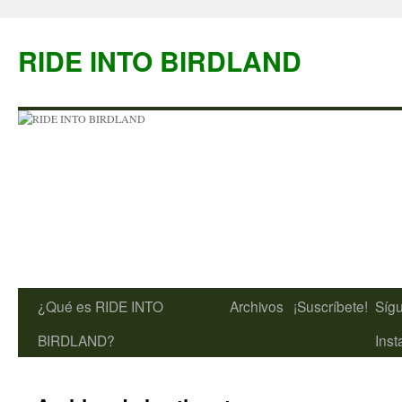
Saltar
al
RIDE INTO BIRDLAND
contenido
¿Qué es RIDE INTO
Archivos
¡Suscríbete!
Síg
BIRDLAND?
Ins