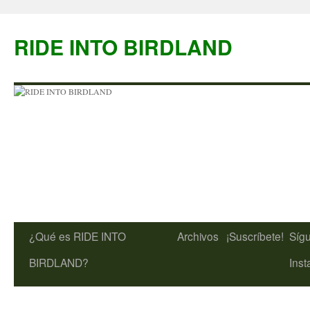
Saltar
al
RIDE INTO BIRDLAND
contenido
¿Qué es RIDE INTO
Archivos
¡Suscríbete!
Síg
BIRDLAND?
Ins