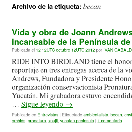
becan
Archivo de la etiqueta:
Vida y obra de Joann Andrews
incansable de la Península de
Publicada el
12 12UTC octubre 12UTC 2012
por
IVAN GABAL
RIDE INTO BIRDLAND tiene el honor d
reportaje en tres entregas acerca de la v
Andrews, Fundadora y Presidente Honorí
organización conservacionista Pronatur
Yucatán. Mi grabadora estuvo encendida
…
Sigue leyendo
→
Publicado en
Entrevistas
|
Etiquetado
ambientalista
,
becan
,
envi
orchids
,
pronatura
,
xpujil
,
yucatan peninsula
|
1 comentario