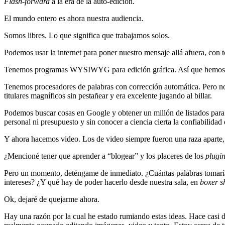
Flash-forward
a la era de la auto-edición.
El mundo entero es ahora nuestra audiencia.
Somos libres. Lo que significa que trabajamos solos.
Podemos usar la internet para poner nuestro mensaje allá afuera, con 
Tenemos programas WYSIWYG para edición gráfica. Así que hemos debi
Tenemos procesadores de palabras con corrección automática. Pero no s
titulares magníficos sin pestañear y era excelente jugando al billar.
Podemos buscar cosas en Google y obtener un millón de listados para
personal ni presupuesto y sin conocer a ciencia cierta la confiabilidad 
Y ahora hacemos video. Los de video siempre fueron una raza aparte
¿Mencioné tener que aprender a “blogear” y los placeres de los
plugi
Pero un momento, deténgame de inmediato. ¿Cuántas palabras tomaría d
intereses? ¿Y qué hay de poder hacerlo desde nuestra sala, en
boxer s
Ok, dejaré de quejarme ahora.
Hay una razón por la cual he estado rumiando estas ideas. Hace casi 