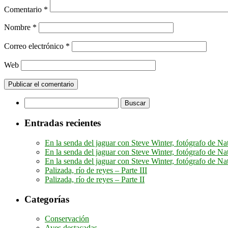
Comentario
*
Nombre
*
Correo electrónico
*
Web
Buscar:
Entradas recientes
En la senda del jaguar con Steve Winter, fotógrafo de Na
En la senda del jaguar con Steve Winter, fotógrafo de Na
En la senda del jaguar con Steve Winter, fotógrafo de Na
Palizada, río de reyes – Parte III
Palizada, río de reyes – Parte II
Categorías
Conservación
Aves destacadas