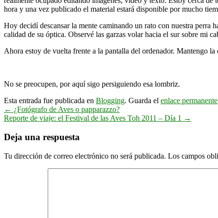
realmente ocupado editando imágenes, video y texto. Estoy cerca de tene
hora y una vez publicado el material estará disponible por mucho tie
Hoy decidí descansar la mente caminando un rato con nuestra perra ha
calidad de su óptica. Observé las garzas volar hacia el sur sobre mi 
Ahora estoy de vuelta frente a la pantalla del ordenador. Mantengo l
No se preocupen, por aquí sigo persiguiendo esa lombriz.
Esta entrada fue publicada en
Blogging
. Guarda el
enlace permanente
←
¿Fotógrafo de Aves o papparazzo?
Reporte de viaje: el Festival de las Aves Toh 2011 – Día 1
→
Deja una respuesta
Tu dirección de correo electrónico no será publicada.
Los campos obli