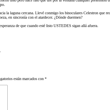
rlo listo pero hace rato que tiré por la ventana cualquier pretensión de
mpo.
cia la laguna cercana. Llevé conmigo los binoculares Celestron que reci
cabeza, en sincronía con el atardecer. ¿Dónde duermen?
a esperanza de que cuando esté listo USTEDES sigan allá afuera.
.
gatorios están marcados con
*