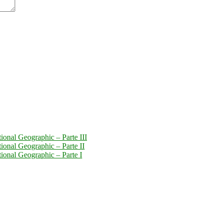
tional Geographic – Parte III
tional Geographic – Parte II
tional Geographic – Parte I