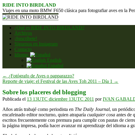
Saltar
RIDE INTO BIRDLAND
al
Viajes en una moto BMW F650 clásica para fotografiar aves en la Pe
contenido
¿Qué es RIDE INTO BIRDLAND?
Archivos
¡Suscríbete!
Síguenos en Instagram
Contacto
Idioma:
English
Español
←
¿Fotógrafo de Aves o papparazzo?
Reporte de viaje: el Festival de las Aves Toh 2011 – Día 1
→
Sobre los placeres del blogging
Publicada el
13 13UTC diciembre 13UTC 2011
por
IVAN GABAL
Años atrás trabajé como periodista en
The Daily Journal
, un periódic
encafeinado editor nocturno, quien atraparía
cualquier cosa
antes de q
escritos frecuentemente con premura para cumplir con pautas de cierre
la página impresa, podía hacer avanzar mi aprendizaje del idioma a gr