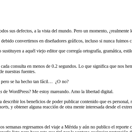
todos sus defectos, a la vista del mundo. Pero un momento, ¿realmente 
do convertirnos en diseñadores gráficos, incluso si nunca fuimos ca
ustituyen a aquél viejo editor que corregía ortografía, gramática, estil
 cada consulta en menos de 0.2 segundos. Lo que significa que nos hem
de nuestras fuentes.
, pero se ha hecho tan fácil… ¿O no?
ns
de WordPress? Me estoy mareando. Amo la libertad digital.
escribir los beneficios de poder publicar contenido que es personal, 
horts
, y obtener alguna reacción de otra mente interesada desde el extr
dos semanas regresamos del viaje a Mérida y aún no publico el reporte