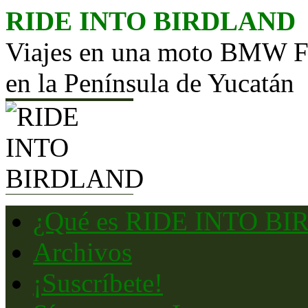
Saltar
RIDE INTO BIRDLAND
al
contenido
Viajes en una moto BMW F65
en la Península de Yucatán
¿Qué es RIDE INTO B
Archivos
¡Suscríbete!