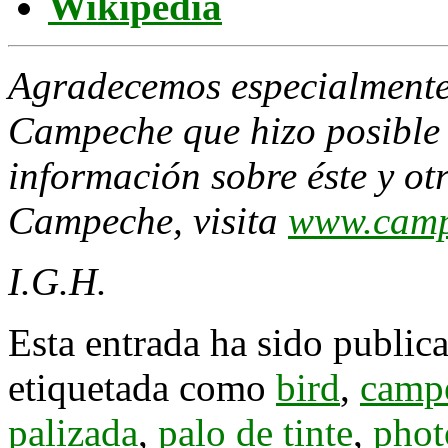
Wikipedia
Agradecemos especialment
Campeche que hizo posible 
información sobre éste y ot
Campeche, visita
www.camp
I.G.H.
Esta entrada ha sido public
etiquetada como
bird
,
camp
palizada
,
palo de tinte
,
phot