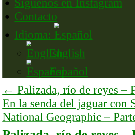
Síguenos en Instagram
Contacto
Idioma:
English
Español
←
Palizada, río de reyes – P
En la senda del jaguar con 
National Geographic – Part
Palizada, río de reyes – 