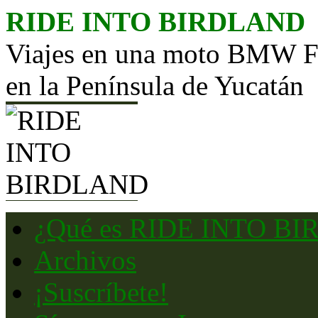
Saltar
RIDE INTO BIRDLAND
al
contenido
Viajes en una moto BMW F65
en la Península de Yucatán
¿Qué es RIDE INTO B
Archivos
¡Suscríbete!