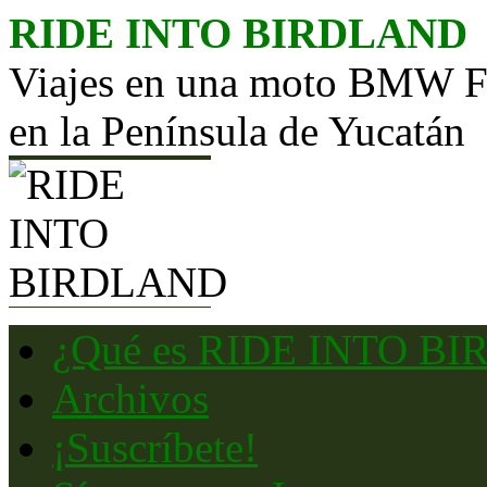
Saltar
RIDE INTO BIRDLAND
al
contenido
Viajes en una moto BMW F65
en la Península de Yucatán
¿Qué es RIDE INTO B
Archivos
¡Suscríbete!