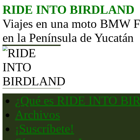
Saltar
RIDE INTO BIRDLAND
al
contenido
Viajes en una moto BMW F65
en la Península de Yucatán
¿Qué es RIDE INTO B
Archivos
¡Suscríbete!