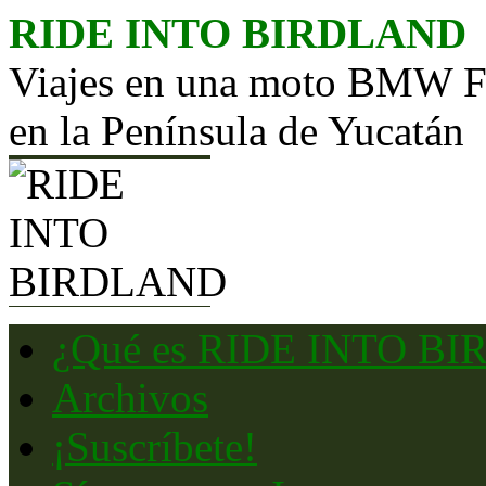
Saltar
RIDE INTO BIRDLAND
al
contenido
Viajes en una moto BMW F65
en la Península de Yucatán
¿Qué es RIDE INTO B
Archivos
¡Suscríbete!