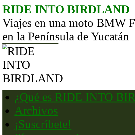
Saltar
RIDE INTO BIRDLAND
al
contenido
Viajes en una moto BMW F65
en la Península de Yucatán
¿Qué es RIDE INTO B
Archivos
¡Suscríbete!