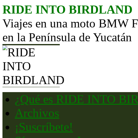
Saltar
RIDE INTO BIRDLAND
al
contenido
Viajes en una moto BMW F65
en la Península de Yucatán
¿Qué es RIDE INTO B
Archivos
¡Suscríbete!