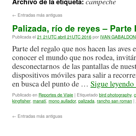
campeche
Archivo de la etiqueta:
←
Entradas más antiguas
Palizada, río de reyes – Parte I
Publicada el
21 21UTC abril 21UTC 2016
por
IVAN GABALDON
Parte del regalo que nos hacen las aves 
conocer el mundo que nos rodea, invitá
desconectarnos de las pantallas de nue
dispositivos móviles para salir a recorr
en busca del punto de …
Sigue leyendo
Publicado en
Reportes de Viaje
|
Etiquetado
bird photography
,
kingfisher
,
manatí
,
mono aullador
,
palizada
,
rancho san roman
|
←
Entradas más antiguas