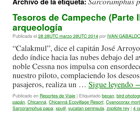
Sarcoramphus 
Archivo de la etiqueta:
Tesoros de Campeche (Parte II
arqueología
Publicada el
28 28UTC marzo 28UTC 2014
por
IVAN GABALD
“Calakmul”, dice el capitán José Arroyo
dedo índice hacia las nubes debajo del a
noble Cessna nos impulsa con ensorde
nuestro piloto, complaciendo los deseos
pasajeros, realiza un …
Sigue leyendo
Publicado en
Reportes de Viaje
|
Etiquetado
becan
,
bird photog
papán
,
Chicanná
,
Chicanná Ecovillage Resort
,
Cyanocorax mori
Sarcoramphus papa
,
xpujil
,
yucatan peninsula
,
zopilote rey
|
4 c