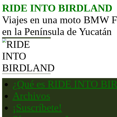
Saltar
RIDE INTO BIRDLAND
al
contenido
Viajes en una moto BMW F65
en la Península de Yucatán
¿Qué es RIDE INTO B
Archivos
¡Suscríbete!