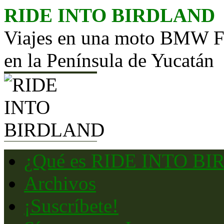
Saltar
RIDE INTO BIRDLAND
al
contenido
Viajes en una moto BMW F65
en la Península de Yucatán
¿Qué es RIDE INTO B
Archivos
¡Suscríbete!