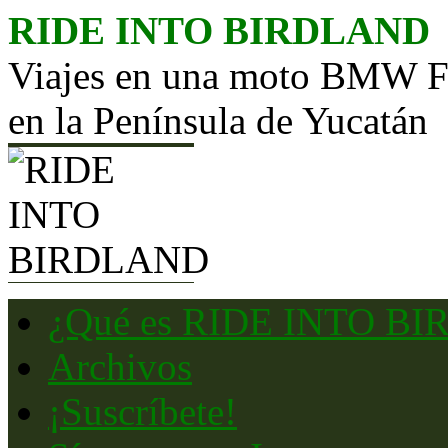
Saltar
RIDE INTO BIRDLAND
al
contenido
Viajes en una moto BMW F65
en la Península de Yucatán
¿Qué es RIDE INTO B
Archivos
¡Suscríbete!