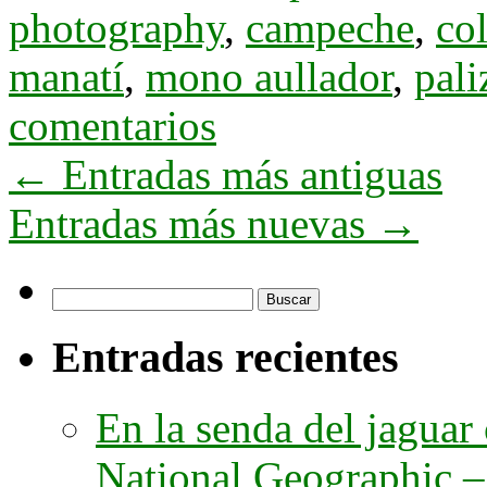
photography
,
campeche
,
col
manatí
,
mono aullador
,
pali
comentarios
←
Entradas más antiguas
Entradas más nuevas
→
Buscar:
Entradas recientes
En la senda del jaguar
National Geographic – 