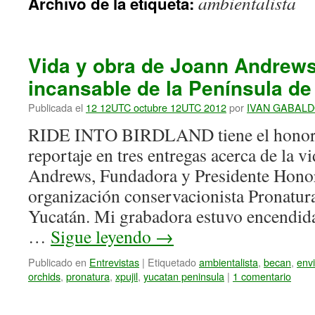
ambientalista
Archivo de la etiqueta:
Vida y obra de Joann Andrews
incansable de la Península de
Publicada el
12 12UTC octubre 12UTC 2012
por
IVAN GABAL
RIDE INTO BIRDLAND tiene el honor d
reportaje en tres entregas acerca de la v
Andrews, Fundadora y Presidente Honorí
organización conservacionista Pronatur
Yucatán. Mi grabadora estuvo encendida
…
Sigue leyendo
→
Publicado en
Entrevistas
|
Etiquetado
ambientalista
,
becan
,
envi
orchids
,
pronatura
,
xpujil
,
yucatan peninsula
|
1 comentario