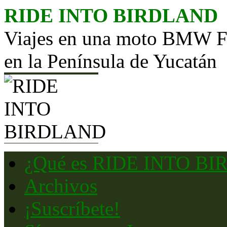
Saltar
RIDE INTO BIRDLAND
al
contenido
Viajes en una moto BMW F65
en la Península de Yucatán
¿Qué es RIDE INTO B
Archivos
¡Suscríbete!