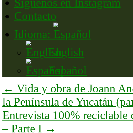
Síguenos en Instagram
Contacto
Idioma:
English
Español
←
Vida y obra de Joann And
la Península de Yucatán (part
Entrevista 100% reciclable 
– Parte I
→